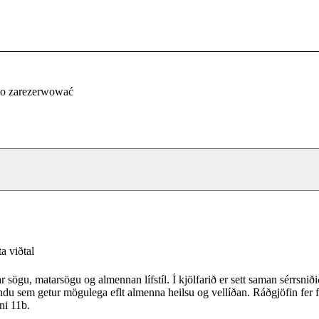
co zarezerwować
a viðtal
 sögu, matarsögu og almennan lífstíl. Í kjölfarið er sett saman sérrsnið
ndu sem getur mögulega eflt almenna heilsu og vellíðan. Ráðgjöfin fer 
ni 11b.