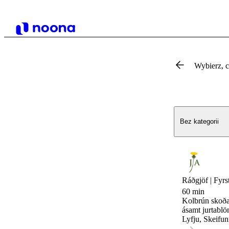
Wybierz, 
Bez kategorii
Ráðgjöf | Fyrst
60 min
Kolbrún skoðar
ásamt jurtablö
Lyfju, Skeifun