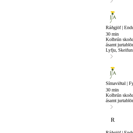
Ráðgjöf | End
30 min
Kolbrún skoðar
ásamt jurtablö
Lyfju, Skeifun
Símaviðtal | Fy
30 min
Kolbrún skoðar
ásamt jurtablö
R
Ráðgjöf | End