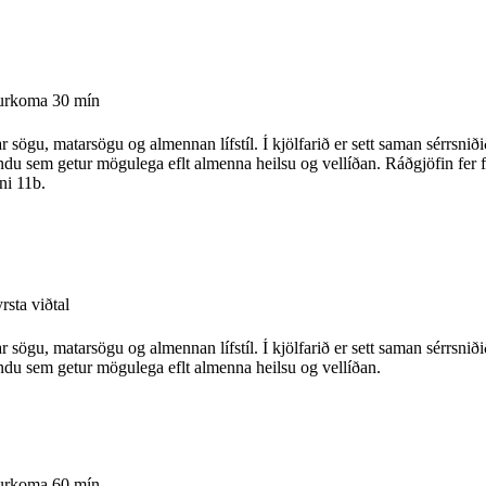
urkoma 30 mín
 sögu, matarsögu og almennan lífstíl. Í kjölfarið er sett saman sérrsnið
ndu sem getur mögulega eflt almenna heilsu og vellíðan. Ráðgjöfin fer 
ni 11b.
rsta viðtal
 sögu, matarsögu og almennan lífstíl. Í kjölfarið er sett saman sérrsnið
ndu sem getur mögulega eflt almenna heilsu og vellíðan.
urkoma 60 mín