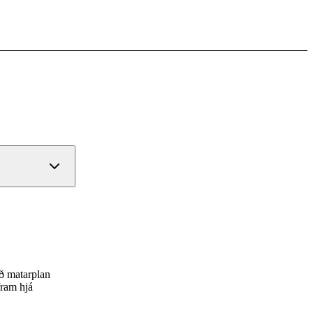
ið matarplan
fram hjá