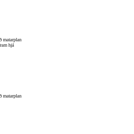
ið matarplan
fram hjá
ið matarplan