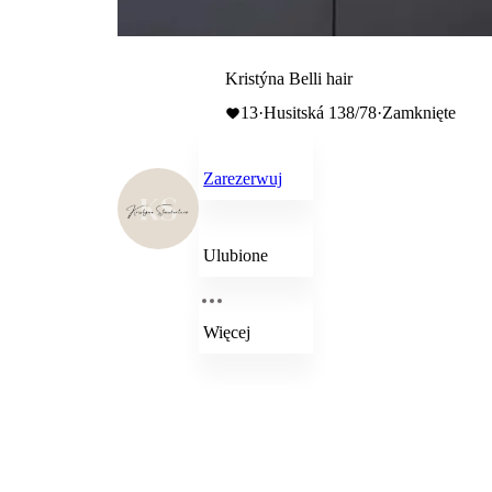
Kristýna Belli hair
13
·
Husitská 138/78
·
Zamknięte
Zarezerwuj
Ulubione
Więcej