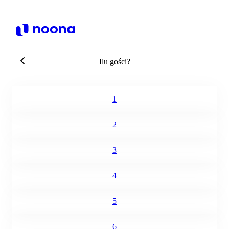
Ilu gości?
1
2
3
4
5
6