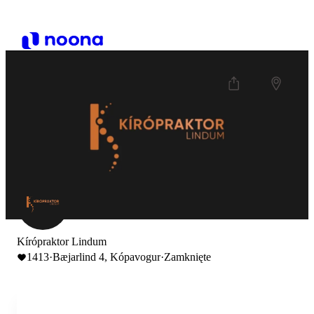
Kírópraktor Lindum
1413
·
Bæjarlind 4, Kópavogur
·
Zamknięte