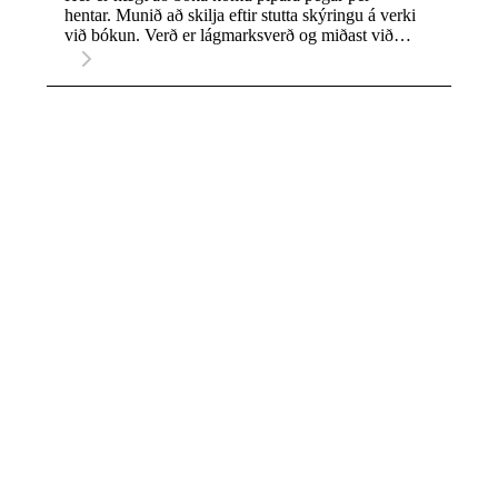
hentar. Munið að skilja eftir stutta skýringu á verki
við bókun. Verð er lágmarksverð og miðast við
fyrstu tvær klukkustundir. Eftir það er farið eftir
verðskrá Klaka, 15.990 kr án vsk per klst.
Innifalið í verði er lágmarksgjald og akstur. Ef um
tilboðsgerð er að ræða fellur gjald niður sé tilboði
tekið. Ekki gleyma að skrifa niður heimilisfang
verkstaðar.