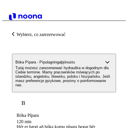
Wybierz, co zarezerwować
Bóka Pípara - Pípulagningaþjónustu
Tutaj możesz zarezerwować hydraulika w dogodnym dla
Ciebie terminie. Mamy pracowników mówiących po
islandzku, angielsku, litewsku, polsku i hiszpańsku. Jeśli
masz preferencje językowe, prosimy o poinformowanie
nas.
B
Bóka Pípara
120 min
Hér er hægt að bóka komu pípara þegar þér