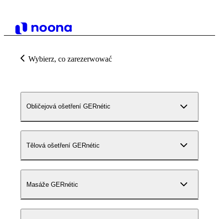
Wybierz, co zarezerwować
Obličejová ošetření GERnétic
Tělová ošetření GERnétic
Masáže GERnétic