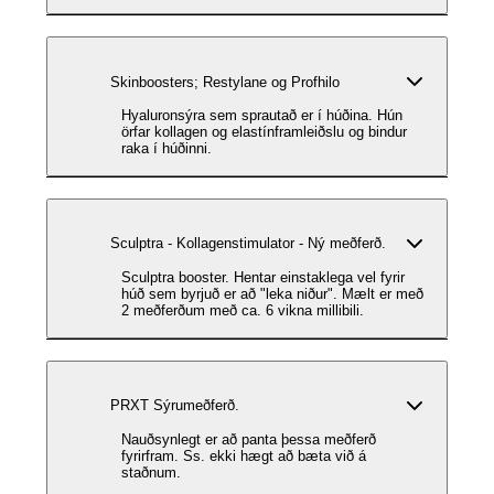
Skinboosters; Restylane og Profhilo
Hyaluronsýra sem sprautað er í húðina. Hún
örfar kollagen og elastínframleiðslu og bindur
raka í húðinni.
Sculptra - Kollagenstimulator - Ný meðferð.
Sculptra booster. Hentar einstaklega vel fyrir
húð sem byrjuð er að "leka niður". Mælt er með
2 meðferðum með ca. 6 vikna millibili.
PRXT Sýrumeðferð.
Nauðsynlegt er að panta þessa meðferð
fyrirfram. Ss. ekki hægt að bæta við á
staðnum.