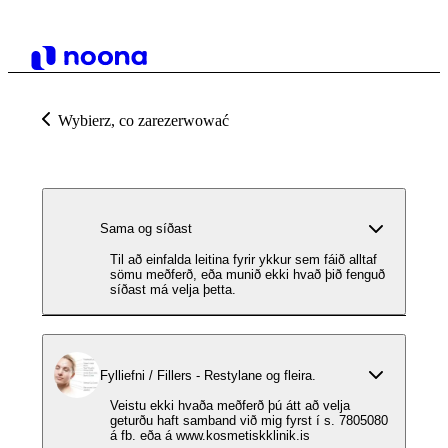
Wybierz, co zarezerwować
Sama og síðast
Til að einfalda leitina fyrir ykkur sem fáið alltaf
sömu meðferð, eða munið ekki hvað þið fenguð
síðast má velja þetta.
Fylliefni / Fillers - Restylane og fleira.
Veistu ekki hvaða meðferð þú átt að velja
geturðu haft samband við mig fyrst í s. 7805080
á fb. eða á www.kosmetiskklinik.is