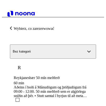
Wybierz, co zarezerwować
Bez kategorii
R
Reykjanesbær 50 mín meðferð
60 min
Aðeins í boði á Mánudögum og þriðjudögum frá
09:00 - 12:00. 50 mín meðferð sem er algjörlega
sniðin að þér. • Stutt samtal í byrjun til að meta
þarfir • Unnið á ákveðnum svæðum eða heildrænt
• Engin tvö session eru eins • Við vinnum að þvi