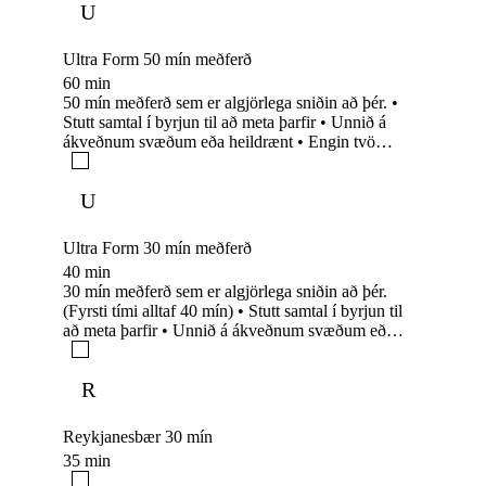
U
hvað líkaminn þinn þarf og vinnum út frá því.
Ultra Form 50 mín meðferð
60 min
50 mín meðferð sem er algjörlega sniðin að þér. •
Stutt samtal í byrjun til að meta þarfir • Unnið á
ákveðnum svæðum eða heildrænt • Engin tvö
session eru eins • Við vinnum að þvi hvað
líkaminn þinn þarf og vinnum út frá því.
U
Ultra Form 30 mín meðferð
40 min
30 mín meðferð sem er algjörlega sniðin að þér.
(Fyrsti tími alltaf 40 mín) • Stutt samtal í byrjun til
að meta þarfir • Unnið á ákveðnum svæðum eða
heildrænt • Engin tvö session eru eins • Við
vinnum að þvi hvað líkaminn þinn þarf og
R
vinnum út frá því.
Reykjanesbær 30 mín
35 min