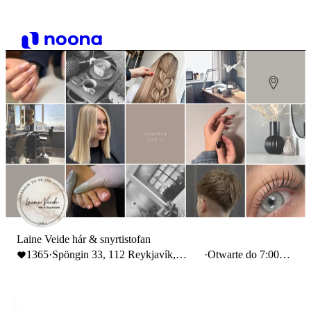
Laine Veide hár & snyrtistofan
1365
·
Spöngin 33, 112 Reykjavík,
·
Otwarte do 7:00
Iceland
PM