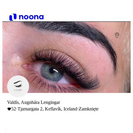
Valdís, Augnhára Lengingar
52
·
Tjarnargata 2, Keflavík, Iceland
·
Zamknięte