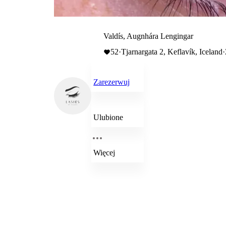
Valdís, Augnhára Lengingar
52
·
Tjarnargata 2, Keflavík, Iceland
·
Zarezerwuj
Ulubione
Więcej