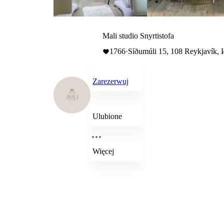
Mali studio Snyrtistofa
1766
·
Síðumúli 15, 108 Reykjavík,
Zarezerwuj
Ulubione
Więcej