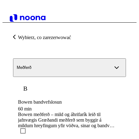
Wybierz, co zarezerwować
Meðferð
B
Bowen bandvefslosun
60 min
Bowen meðferð – mild og áhrifarík leið til
jafnvægis Græðandi meðferð sem byggir á
mildum hreyfingum yfir vöðva, sinar og bandvef
líkamans. Meðferðin hjálpar þér að losa
uppsafnaða spennu, bæði líkamlega og andlega,