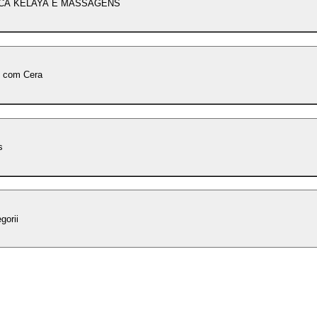
CA KELAYA E MASSAGENS
o com Cera
s
gorii