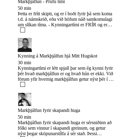
Markþjáflun - Prufu tími
50 min
Þetta er frítt skipti, og er í boði fyrir þá sem koma
t.d. á námskeið, eða við höfum náð samkomulagi
um slíkan tíma. - Kynningartími er FRÍR og er
fyrir alla, veldu þá þjónustu ef við höfum ekki
rætt saman áður.
Kynning á Markþjálfun hjá Mitt Hugskot
30 min
Kynningartími er létt spjall þar sem ég kynni fyrir
þér hvað markþjálfun er og hvað hún er ekki. Við
förum yfir hvernig markþjálfun getur nýst þér í að
vera besta útgáfan af þér.
Markþjálfun fyrir skapandi huga
50 min
Markþjáflun fyrir skapandi huga er sérsniðinn að
fólki sem vinnur í skapandi greinum, og getur
nýst þegar sköpunarstílfa á sér stað. Þessi