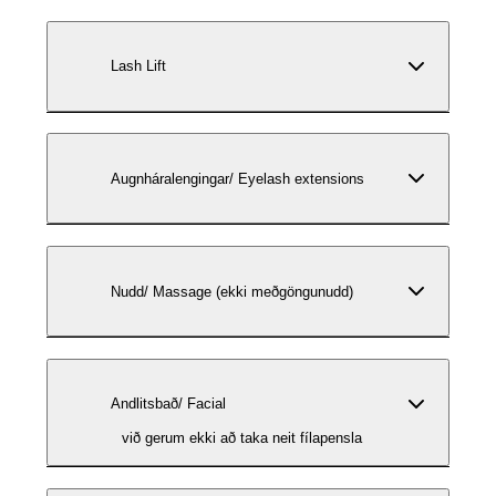
Lash Lift
Augnháralengingar/ Eyelash extensions
Nudd/ Massage (ekki meðgöngunudd)
Andlitsbað/ Facial
við gerum ekki að taka neit fílapensla