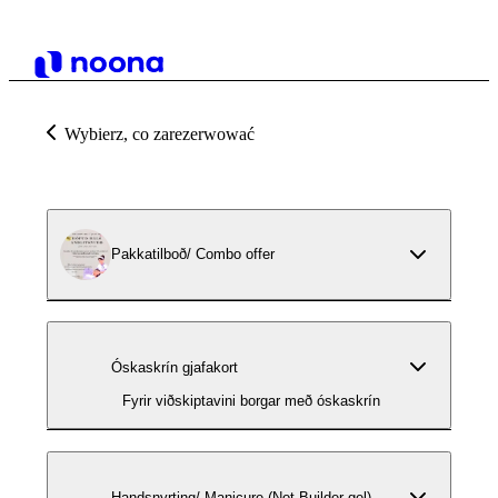
Wybierz, co zarezerwować
Pakkatilboð/ Combo offer
Óskaskrín gjafakort
Fyrir viðskiptavini borgar með óskaskrín
Handsnyrting/ Manicure (Not Builder gel)