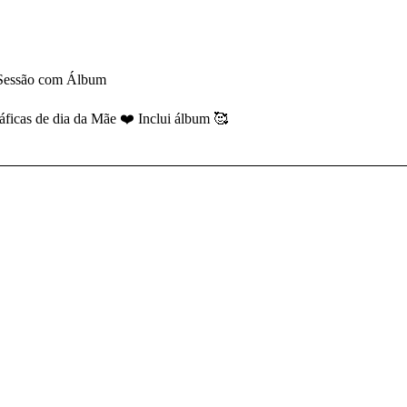
 Sessão com Álbum
áficas de dia da Mãe ❤️ Inclui álbum 🥰