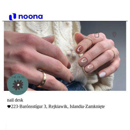
nail desk
223
·
Barónsstígur 3, Rejkiawik, Islandia
·
Zamknięte