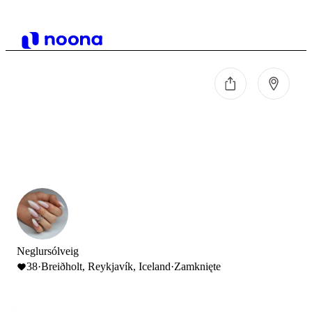
Neglursólveig
38
·
Breiðholt, Reykjavík, Iceland
·
Zamknięte