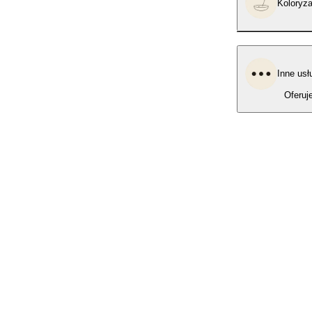
Koloryza
Inne usł
Oferuj