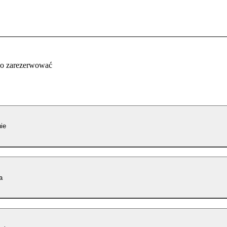
co zarezerwować
ie
a