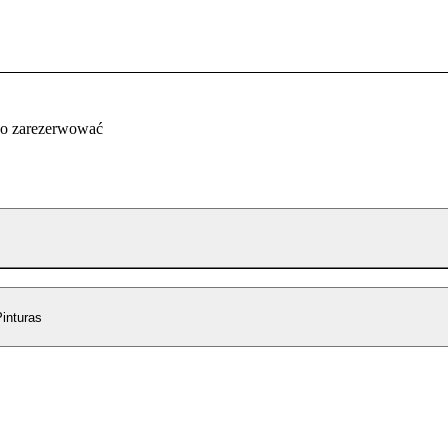
co zarezerwować
inturas