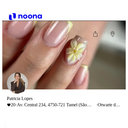
Patricia Lopes
20
·
Av. Central 234, 4750-721 Tamel (São
·
Otwarte do
Veríssimo), Portugal
18:30