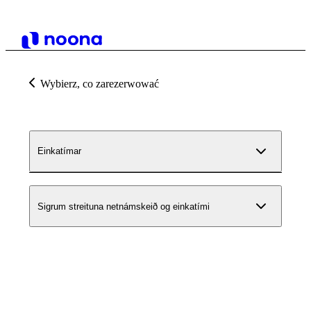
Wybierz, co zarezerwować
Einkatímar
Sigrum streituna netnámskeið og einkatími