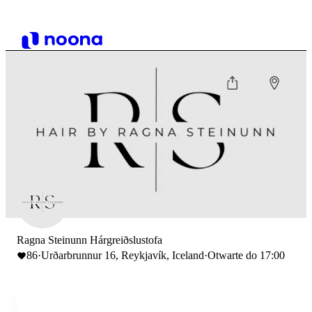
Ragna Steinunn Hárgreiðslustofa
86
·
Urðarbrunnur 16, Reykjavík, Iceland
·
Otwarte do 17:00