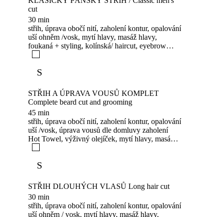
KLASICKÝ PÁNSKÝ STŘIH / Classic men's
cut
30 min
střih, úprava obočí nití, zaholení kontur, opalování
uší ohněm /vosk, mytí hlavy, masáž hlavy,
foukaná + styling, kolínská/ haircut, eyebrow
threading, contour shaving, ear tanning with
fire/wax, head wash, head massage, blow-dry +
S
styling, cologne
STŘIH A ÚPRAVA VOUSŮ KOMPLET
Complete beard cut and grooming
45 min
střih, úprava obočí nití, zaholení kontur, opalování
uší /vosk, úprava vousů dle domluvy zaholení
Hot Towel, výživný olejíček, mytí hlavy, masáž
hlavy, foukaná + styling, kolínská/ haircut,
eyebrow threading, contour shaving, ear
S
tanning/wax, beard trimming by appointment, Hot
Towel shave, nourishing oil, head wash, head
massage, blow-dry + styling, cologne
STŘIH DLOUHÝCH VLASŮ Long hair cut
30 min
střih, úprava obočí nití, zaholení kontur, opalování
uší ohněm / vosk, mytí hlavy, masáž hlavy,