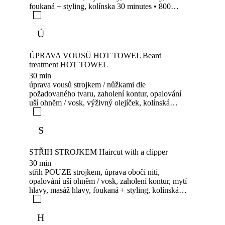
foukaná + styling, kolínska 30 minutes • 800
CZK haircut, eyebrow threading, contour
shaving, ear tanning with fire / wax, head wash,
Ú
head massage, blow-dry + styling, cologne
ÚPRAVA VOUSŮ HOT TOWEL Beard
treatment HOT TOWEL
30 min
úprava vousů strojkem / nůžkami dle
požadovaného tvaru, zaholení kontur, opalování
uší ohněm / vosk, výživný olejíček, kolínská
beard trimming with clippers/scissors according to
the desired shape, contour shaving, ear tanning
S
with fire/wax, nourishing oil, cologne
STŘIH STROJKEM Haircut with a clipper
30 min
střih POUZE strojkem, úprava obočí nití,
opalování uší ohněm / vosk, zaholení kontur, mytí
hlavy, masáž hlavy, foukaná + styling, kolínská
haircut ONLY with clippers, eyebrow threading,
ear tanning with fire / wax, contour shaving, head
H
wash, head massage, blow-dry + styling, cologne