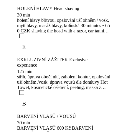
HOLENÍ HLAVY Head shaving
30 min
holení hlavy břitvou, opalování uší ohněm / vosk,
mytí hlavy, masáž hlavy, kolínská 30 minutes • 65
0 CZK shaving the head with a razor, ear tanning
with fire/wax, head washing, head massage,
cologne
E
EXKLUZIVNÍ ZÁŽITEK Exclusive
experience
125 min
střih, úprava obočí nití, zaholení kontur, opalování
uší ohněm /vosk, úprava vousů dle domluvy Hot
Towel, kosmetické ošetření, peeling, maska z
mrtvého moře, hydratační krém, maska z mrtvého
moře, hydratační krém, mytí hlavy a vousů,
B
masáž hlavy, foukaná + styling, kolínská haircut,
eyebrow threading, contour shaving, ear tanning
with fire/wax, beard trim by appointment Hot
BARVENÍ VLASŮ / VOUSŮ
Towel, cosmetic treatment, peeling, Dead Sea
30 min
mask, moisturizing cream, Dead Sea mask,
BARVENÍ VLASŮ 600 Kč BARVENÍ
moisturizing cream, head and beard wash, head