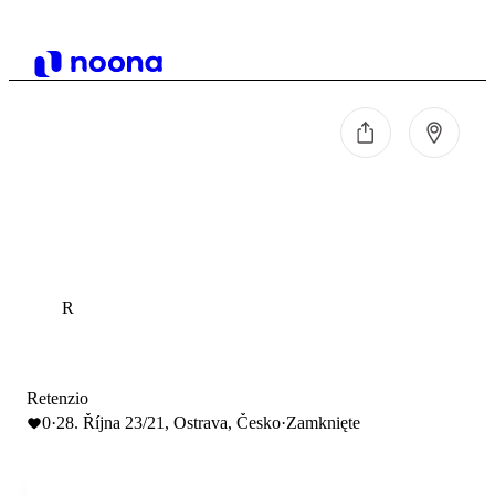
R
Retenzio
0
·
28. Října 23/21, Ostrava, Česko
·
Zamknięte