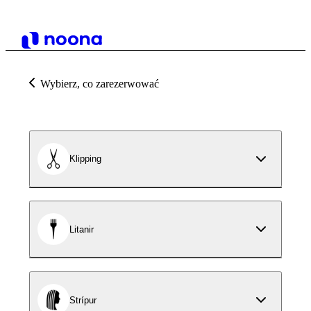
Wybierz, co zarezerwować
Klipping
Litanir
Strípur