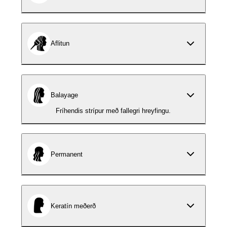
Aflitun
Balayage
Fríhendis strípur með fallegri hreyfingu.
Permanent
Keratín meðerð