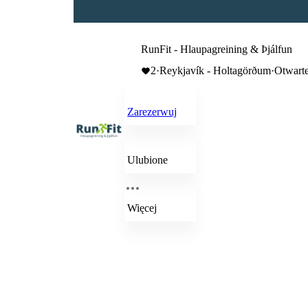
RunFit - Hlaupagreining & Þjálfun
2
·
Reykjavík - Holtagörðum
·
Otwarte
Zarezerwuj
Ulubione
Więcej