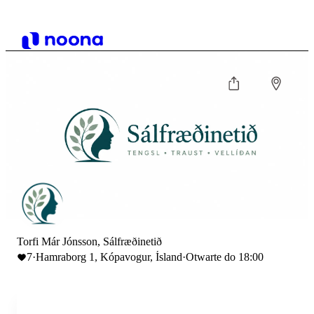
Torfi Már Jónsson, Sálfræðinetið
7
·
Hamraborg 1, Kópavogur, Ísland
·
Otwarte do 18:00