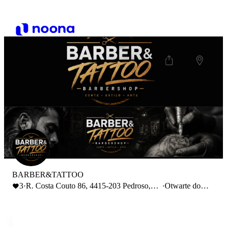
BARBER&TATTOO
3
·
R. Costa Couto 86, 4415-203 Pedroso,
·
Otwarte do
Portugal
19:00