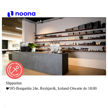
Slippurinn
595
·
Borgartún 24e, Reykjavík, Iceland
·
Otwarte do 18:00