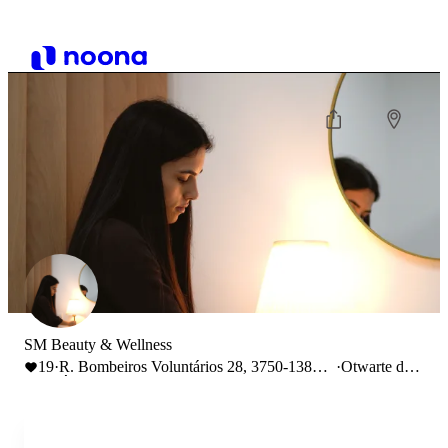
SM Beauty & Wellness
19
·
R. Bombeiros Voluntários 28, 3750-138
·
Otwarte do
Águeda, Portugal
19:00