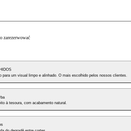
co zarezerwować
HIDOS
 para um visual limpo e alinhado. O mais escolhido pelos nossos clientes.
rba
eito à tesoura, com acabamento natural.
os
da do degradê entre cortes.