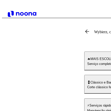
Wybierz, 
🔥MAIS ESCOL
Serviço completo
💈Clássico e Ba
Corte clássico f
⚡️Serviços rápid
Manutenção rápi