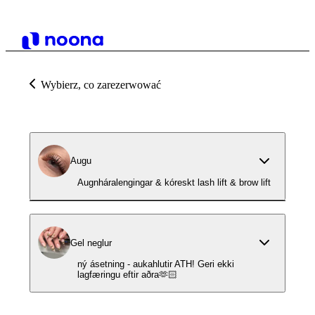
Wybierz, co zarezerwować
Augu
Augnháralengingar & kóreskt lash lift & brow lift
Gel neglur
ný ásetning - aukahlutir ATH! Geri ekki
lagfæringu eftir aðra🫶🏻