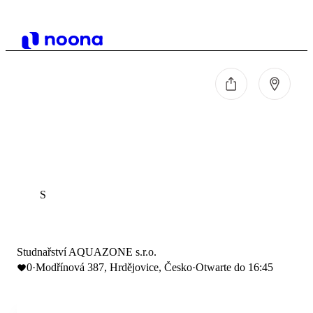
S
Studnařství AQUAZONE s.r.o.
0
·
Modřínová 387, Hrdějovice, Česko
·
Otwarte do 16:45