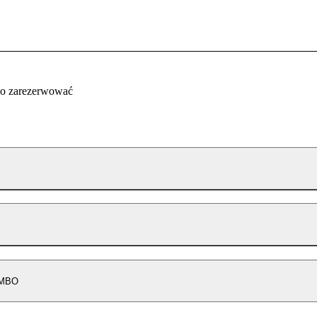
co zarezerwować
OMBO