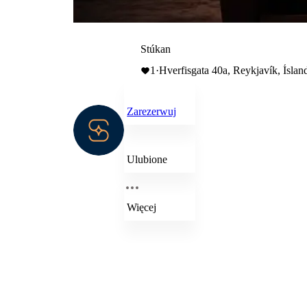
Stúkan
1
·
Hverfisgata 40a, Reykjavík, Íslan
Zarezerwuj
Ulubione
Więcej