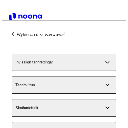
Wybierz, co zarezerwować
Invisalign tannréttingar
Tannhvíttun
Skoðun/eftirlit