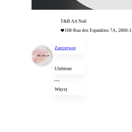
T&B Art Nail
108
·
Rua dos Espatários 7A, 2800-
Zarezerwuj
Ulubione
Więcej