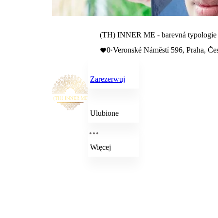
(TH) INNER ME - barevná typologie
0
·
Veronské Náměstí 596, Praha, Če
Zarezerwuj
Ulubione
Więcej