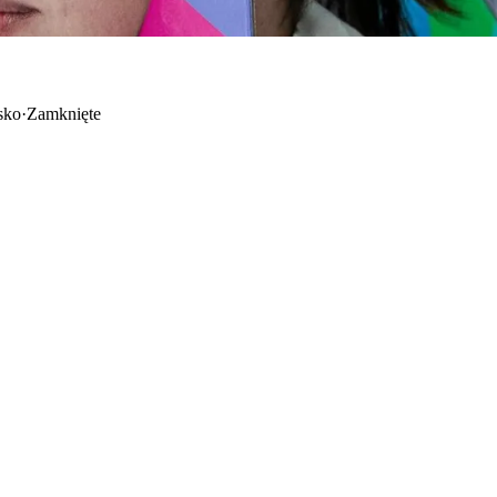
sko
·
Zamknięte