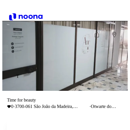
T
Time for beauty
0
·
3700-061 São João da Madeira,
·
Otwarte do
Portugal
18:00