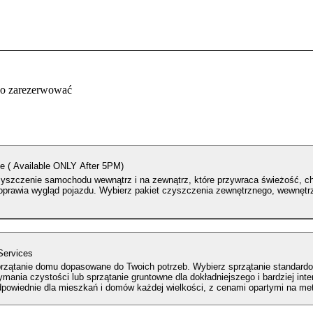
co zarezerwować
ce ( Available ONLY After 5PM)
zyszczenie samochodu wewnątrz i na zewnątrz, które przywraca świeżość, ch
poprawia wygląd pojazdu. Wybierz pakiet czyszczenia zewnętrznego, wewnętr
Services
przątanie domu dopasowane do Twoich potrzeb. Wybierz sprzątanie standard
ymania czystości lub sprzątanie gruntowne dla dokładniejszego i bardziej in
powiednie dla mieszkań i domów każdej wielkości, z cenami opartymi na me