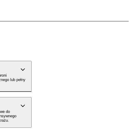
roni
znego lub pełny
owe do
tensywnego
trażu.