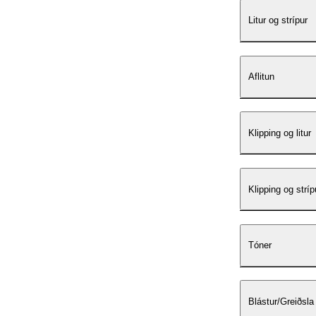
Litur og strípur
Aflitun
Klipping og litur
Klipping og stríp
Tóner
Blástur/Greiðsla