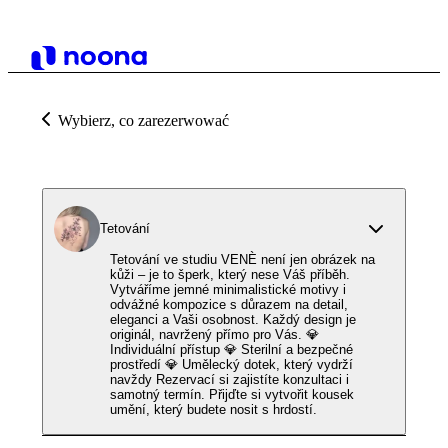
Wybierz, co zarezerwować
Tetování
Tetování ve studiu VENÈ není jen obrázek na
kůži – je to šperk, který nese Váš příběh.
Vytváříme jemné minimalistické motivy i
odvážné kompozice s důrazem na detail,
eleganci a Vaši osobnost. Každý design je
originál, navržený přímo pro Vás. 💎
Individuální přístup 💎 Sterilní a bezpečné
prostředí 💎 Umělecký dotek, který vydrží
navždy Rezervací si zajistíte konzultaci i
samotný termín. Přijďte si vytvořit kousek
umění, který budete nosit s hrdostí.