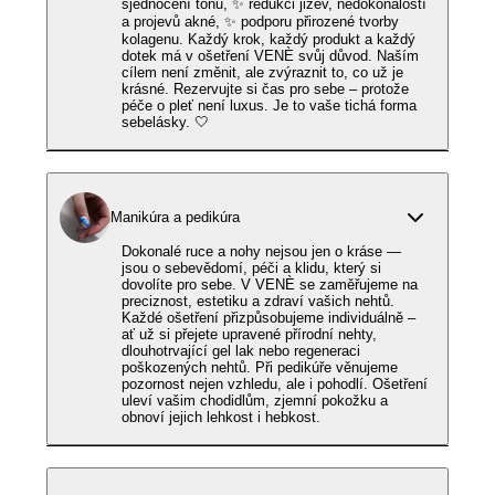
sjednocení tónu, ✨ redukci jizev, nedokonalostí
a projevů akné, ✨ podporu přirozené tvorby
kolagenu. Každý krok, každý produkt a každý
dotek má v ošetření VENÈ svůj důvod. Naším
cílem není změnit, ale zvýraznit to, co už je
krásné. Rezervujte si čas pro sebe – protože
péče o pleť není luxus. Je to vaše tichá forma
sebelásky. 🤍
Manikúra a pedikúra
Dokonalé ruce a nohy nejsou jen o kráse —
jsou o sebevědomí, péči a klidu, který si
dovolíte pro sebe. V VENÈ se zaměřujeme na
preciznost, estetiku a zdraví vašich nehtů.
Každé ošetření přizpůsobujeme individuálně –
ať už si přejete upravené přírodní nehty,
dlouhotrvající gel lak nebo regeneraci
poškozených nehtů. Při pedikúře věnujeme
pozornost nejen vzhledu, ale i pohodlí. Ošetření
uleví vašim chodidlům, zjemní pokožku a
obnoví jejich lehkost i hebkost.