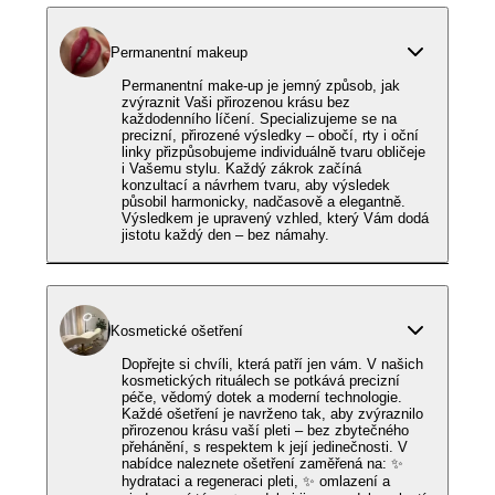
Permanentní makeup
Permanentní make-up je jemný způsob, jak
zvýraznit Vaši přirozenou krásu bez
každodenního líčení. Specializujeme se na
precizní, přirozené výsledky – obočí, rty i oční
linky přizpůsobujeme individuálně tvaru obličeje
i Vašemu stylu. Každý zákrok začíná
konzultací a návrhem tvaru, aby výsledek
působil harmonicky, nadčasově a elegantně.
Výsledkem je upravený vzhled, který Vám dodá
jistotu každý den – bez námahy.
Kosmetické ošetření
Dopřejte si chvíli, která patří jen vám. V našich
kosmetických rituálech se potkává precizní
péče, vědomý dotek a moderní technologie.
Každé ošetření je navrženo tak, aby zvýraznilo
přirozenou krásu vaší pleti – bez zbytečného
přehánění, s respektem k její jedinečnosti. V
nabídce naleznete ošetření zaměřená na: ✨
hydrataci a regeneraci pleti, ✨ omlazení a