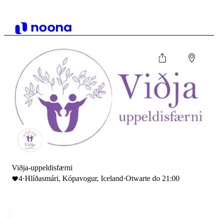
Viðja-uppeldisfærni
4
·
Hlíðasmári, Kópavogur, Iceland
·
Otwarte do 21:00