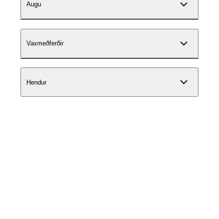
Augu
Vaxmeðferðir
Hendur