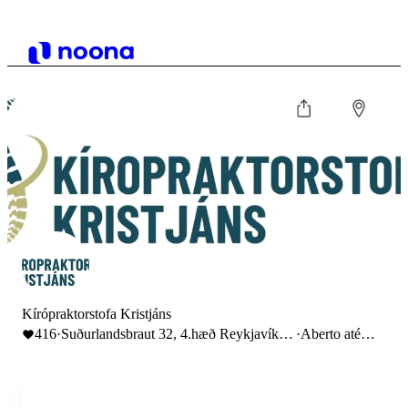
Kírópraktorstofa Kristjáns
416
·
Suðurlandsbraut 32, 4.hæð Reykjavík,
·
Aberto até
Iceland
17:00