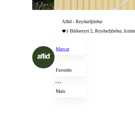
Aflið - Reyðarfjörður
1
·
Búðareyri 2, Reyðarfjörður, Icela
Marcar
Favorito
Mais