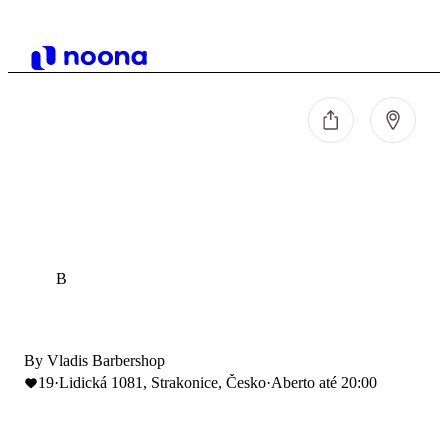
B
By Vladis Barbershop
19
·
Lidická 1081, Strakonice, Česko
·
Aberto até 20:00