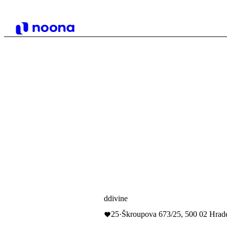
ddivine
25
·
Škroupova 673/25, 500 02 Hrad